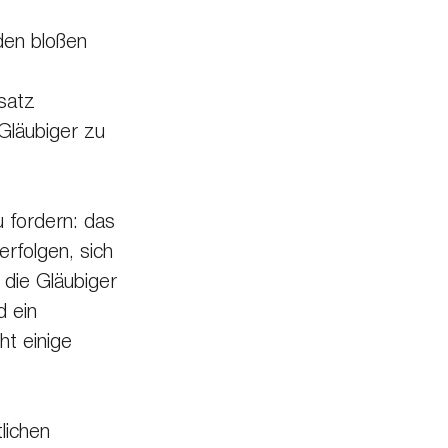
den bloßen 
satz 
 Gläubiger zu 
 fordern: das 
rfolgen, sich 
die Gläubiger 
 ein 
ht einige 
lichen 