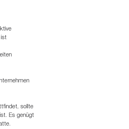
ktive 
ist 
eiten 
Unternehmen 
findet, sollte 
st. Es genügt 
atte.