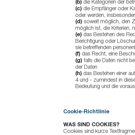
(b)
die Kategorien der be
(c)
die Empfänger oder Ka
oder werden, insbesondere
(d)
soweit möglich, den Z
möglich ist, die Kriterien
(e)
das Bestehen des Recht
Berichtigung oder Löschu
sie betreffenden persone
(f)
das Recht, eine Beschw
(g)
falls die Daten nicht b
der Daten
(h)
das Bestehen einer aut
4 und - zumindest in dies
Bedeutung und die vorauss
Cookie-Richtlinie
WAS SIND COOKIES?
Cookies sind kurze Textfragment