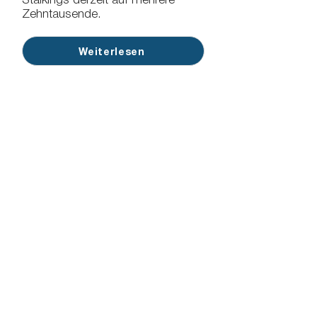
Stalkings derzeit auf mehrere
Zehntausende.
Weiterlesen
Misshandlung
Wie in jedem menschlichen
sozialen Umfeld kann es auch
innerhalb der Familie zu
Spannungen kommen, die
manchmal zu echter
Misshandlung oder anderen
Delikten wie der Verletzung von
familiären
Unterstützungsverpflichtungen,
Missbrauch von
Erziehungsmitteln,
Kindesentführung oder deren
Festhalten im Ausland führen.