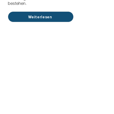
bestehen.
Weiterlesen
Bankrott
Der betrügerische Bankrott ist die
im Rahmen der Insolvenzdelikte
am häufigsten verfolgte Straftat.
Er besteht tendenziell in der
Verschleierung tatsächlich
verfügbarer finanzieller Mittel des
Unternehmens oder der
Destabilisierung des Vermögens.
Weiterlesen