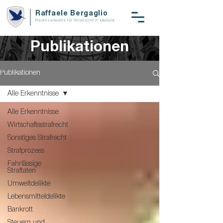
Raffaele Bergaglio
Rechtsanwälte für Strafrecht in Mailand
Publikationen
Publikationen
Alle Erkenntnisse
Alle Erkenntnisse
Wirtschaftsstrafrecht
Sonstiges Strafrecht
Strafprozess
Fahrlässige
Straftaten
Umweltdelikte
Lebensmitteldelikte
Bankrott
Steuern und