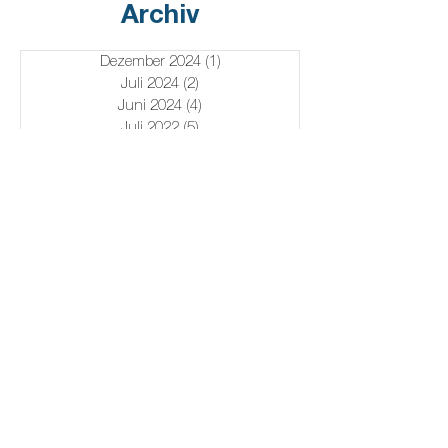
Archiv
Dezember 2024
(1)
1 Beitrag
Juli 2024
(2)
2 Beiträge
Juni 2024
(4)
4 Beiträge
Juli 2022
(5)
5 Beiträge
Juni 2022
(8)
8 Beiträge
Mai 2022
(11)
11 Beiträge
April 2022
(11)
11 Beiträge
Raffaele Bergaglio
Rechtsanwalt für Strafrecht in
Italien
Via Passione, 8
20122 Milano (MI)
Tel:
+39 02 36539640
info@penalex.it