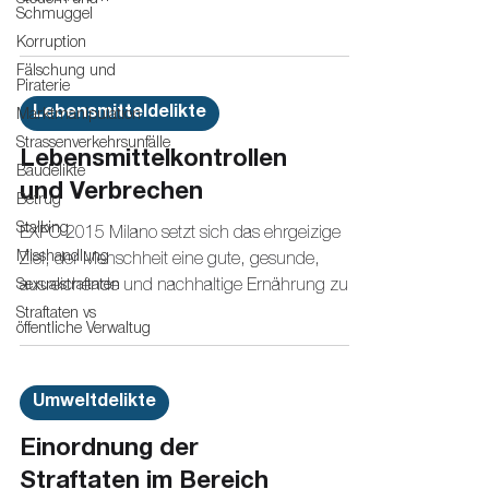
Schmuggel
Korruption
Fälschung und
Piraterie
Lebensmitteldelikte
Marktmanipulation
Strassenverkehrsunfälle
Lebensmittelkontrollen
Baudelikte
und Verbrechen
Betrug
Stalking
EXPO 2015 Milano setzt sich das ehrgeizige
Misshandlung
Ziel, der Menschheit eine gute, gesunde,
Sexualstraftaten
ausreichende und nachhaltige Ernährung zu
sichern.
Straftaten vs
öffentliche Verwaltug
Umweltdelikte
Einordnung der
Straftaten im Bereich