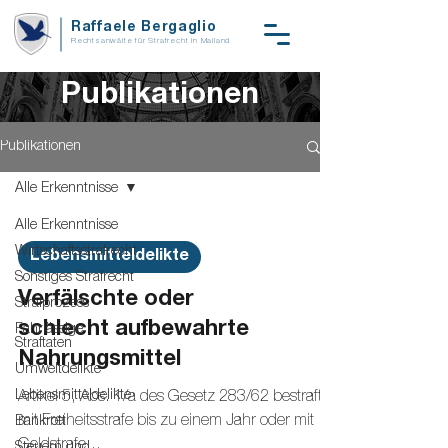
Raffaele Bergaglio
Rechtsanwälte für Strafrecht in Mailand
Publikationen
Publikationen
Alle Erkenntnisse
Alle Erkenntnisse
Wirtschaftsstrafrecht
Lebensmitteldelikte
Sonstiges Strafrecht
Verfälschte oder
Strafprozess
schlecht aufbewahrte
Fahrlässige
Straftaten
Nahrungsmittel
Umweltdelikte
Lebensmitteldelikte
Artikel 5, Abs. 1/a des Gesetz 283/62 bestraft
mit Freiheitsstrafe bis zu einem Jahr oder mit
Bankrott
Geldstrafe...
Steuern und