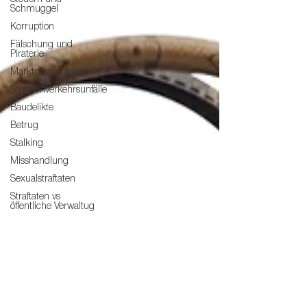
Schmuggel
Korruption
Fälschung und
Piraterie
Marktmanipulation
Strassenverkehrsunfälle
Baudelikte
Betrug
Stalking
Misshandlung
Sexualstraftaten
Straftaten vs
öffentliche Verwaltug